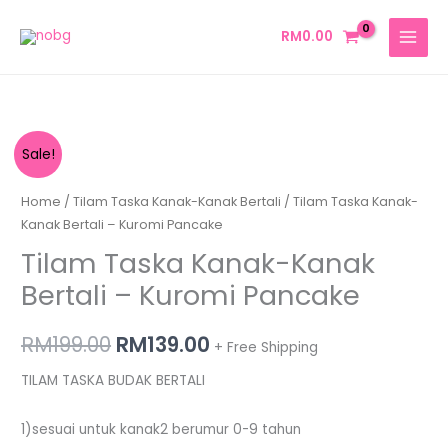
Skip
MAIN
to
RM
0.00
MENU
content
Tilam
Original
Current
Sale!
Taska
price
price
Kanak-
Home
/
Tilam Taska Kanak-Kanak Bertali
/ Tilam Taska Kanak-
Kanak
Kanak Bertali – Kuromi Pancake
was:
is:
Bertali
Tilam Taska Kanak-Kanak
RM199.00.
RM139.00.
-
Bertali – Kuromi Pancake
Kuromi
Pancake
RM
199.00
RM
139.00
+ Free Shipping
quantity
TILAM TASKA BUDAK BERTALI
1)sesuai untuk kanak2 berumur 0-9 tahun