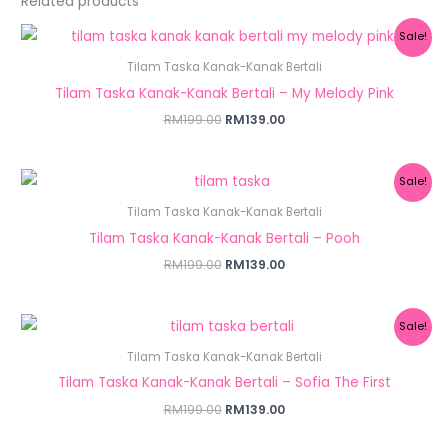
Related products
Original
Current
Sale!
price
price
was:
is:
Tilam Taska Kanak-Kanak Bertali
RM199.00.
RM139.00.
Tilam Taska Kanak-Kanak Bertali – My Melody Pink
RM
199.00
RM
139.00
Original
Current
Sale!
price
price
was:
is:
Tilam Taska Kanak-Kanak Bertali
RM199.00.
RM139.00.
Tilam Taska Kanak-Kanak Bertali – Pooh
RM
199.00
RM
139.00
Original
Current
Sale!
price
price
was:
is:
Tilam Taska Kanak-Kanak Bertali
RM199.00.
RM139.00.
Tilam Taska Kanak-Kanak Bertali – Sofia The First
RM
199.00
RM
139.00