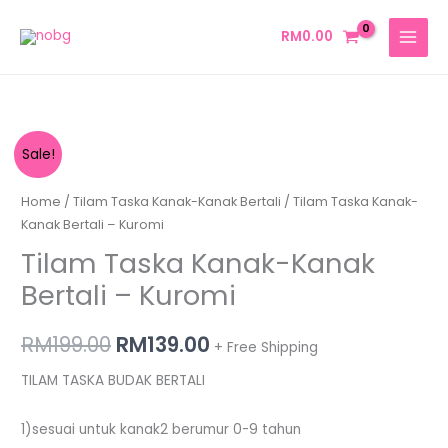
Skip
MAIN
to
RM
0.00
MENU
content
Tilam
Original
Current
Sale!
Taska
price
price
Kanak-
Home
/
Tilam Taska Kanak-Kanak Bertali
/ Tilam Taska Kanak-
Kanak
Kanak Bertali – Kuromi
was:
is:
Bertali
Tilam Taska Kanak-Kanak
RM199.00.
RM139.00.
-
Bertali – Kuromi
Kuromi
quantity
RM
199.00
RM
139.00
+ Free Shipping
TILAM TASKA BUDAK BERTALI
1)sesuai untuk kanak2 berumur 0-9 tahun