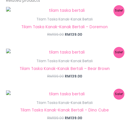
Related products
Original
Current
Sale!
price
price
was:
is:
Tilam Taska Kanak-Kanak Bertali
RM199.00.
RM139.00.
Tilam Taska Kanak-Kanak Bertali – Doremon
RM
199.00
RM
139.00
Original
Current
Sale!
price
price
was:
is:
Tilam Taska Kanak-Kanak Bertali
RM199.00.
RM139.00.
Tilam Taska Kanak-Kanak Bertali – Bear Brown
RM
199.00
RM
139.00
Original
Current
Sale!
price
price
was:
is:
Tilam Taska Kanak-Kanak Bertali
RM199.00.
RM139.00.
Tilam Taska Kanak-Kanak Bertali – Dino Cube
RM
199.00
RM
139.00